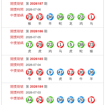
開獎期號
第
2026187
期
開獎時間
2026-07-06
中獎號碼
23
12
36
38
27
22
1
猴
羊
羊
蛇
龙
鸡
马
開獎期號
第
2026186
期
開獎時間
2026-07-05
中獎號碼
17
29
22
1
5
38
23
虎
虎
鸡
马
虎
蛇
猴
開獎期號
第
2026185
期
開獎時間
2026-07-04
中獎號碼
18
35
9
41
12
30
36
牛
猴
狗
虎
羊
牛
羊
開獎期號
第
2026184
期
開獎時間
2026-07-03
中獎號碼
44
24
11
36
25
20
1