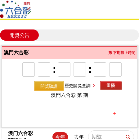
開獎公告
開獎驗證
澳门六合彩
今年
去年