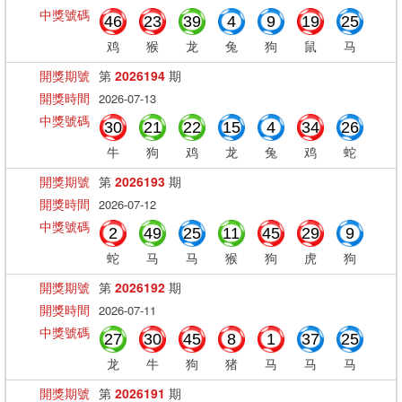
中獎號碼
46
23
39
4
9
19
25
鸡
猴
龙
兔
狗
鼠
马
開獎期號
第
2026194
期
開獎時間
2026-07-13
中獎號碼
30
21
22
15
4
34
26
牛
狗
鸡
龙
兔
鸡
蛇
開獎期號
第
2026193
期
開獎時間
2026-07-12
中獎號碼
2
49
25
11
45
29
9
蛇
马
马
猴
狗
虎
狗
開獎期號
第
2026192
期
開獎時間
2026-07-11
中獎號碼
27
30
45
8
1
37
25
龙
牛
狗
猪
马
马
马
開獎期號
第
2026191
期