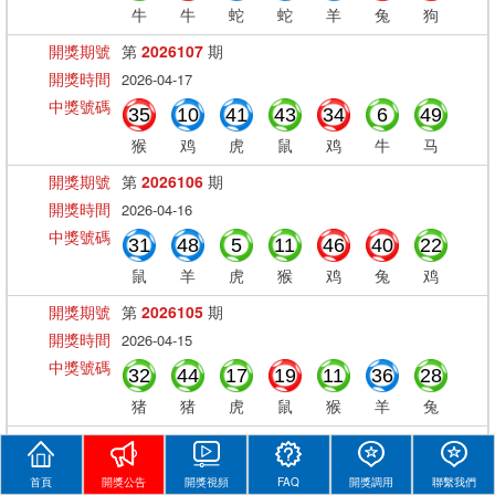
牛
牛
蛇
蛇
羊
兔
狗
開獎期號
第
2026107
期
開獎時間
2026-04-17
中獎號碼
35
10
41
43
34
6
49
猴
鸡
虎
鼠
鸡
牛
马
開獎期號
第
2026106
期
開獎時間
2026-04-16
中獎號碼
31
48
5
11
46
40
22
鼠
羊
虎
猴
鸡
兔
鸡
開獎期號
第
2026105
期
開獎時間
2026-04-15
中獎號碼
32
44
17
19
11
36
28
猪
猪
虎
鼠
猴
羊
兔
開獎期號
第
2026104
期
開獎時間
2026-04-14
首頁
開獎公告
開獎視頻
FAQ
開獎調用
聯繫我們