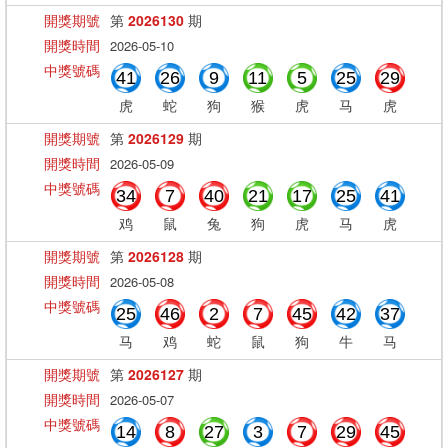
開獎期號
第
2026130
期
開獎時間
2026-05-10
中獎號碼
41
26
9
11
5
25
29
虎
蛇
狗
猴
虎
马
虎
開獎期號
第
2026129
期
開獎時間
2026-05-09
中獎號碼
34
7
40
21
17
25
41
鸡
鼠
兔
狗
虎
马
虎
開獎期號
第
2026128
期
開獎時間
2026-05-08
中獎號碼
25
46
2
7
45
42
37
马
鸡
蛇
鼠
狗
牛
马
開獎期號
第
2026127
期
開獎時間
2026-05-07
中獎號碼
14
8
27
3
7
29
45