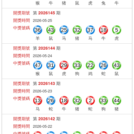
猴
牛
猪
鼠
虎
兔
牛
開獎期號
第
2026145
期
開獎時間
2026-05-25
中獎號碼
36
43
25
32
37
18
5
羊
鼠
马
猪
马
牛
虎
開獎期號
第
2026144
期
開獎時間
2026-05-24
中獎號碼
47
31
29
33
22
26
43
猴
鼠
虎
狗
鸡
蛇
鼠
開獎期號
第
2026143
期
開獎時間
2026-05-23
中獎號碼
13
26
18
32
2
33
44
马
蛇
牛
猪
蛇
狗
猪
開獎期號
第
2026142
期
開獎時間
2026-05-22
中獎號碼