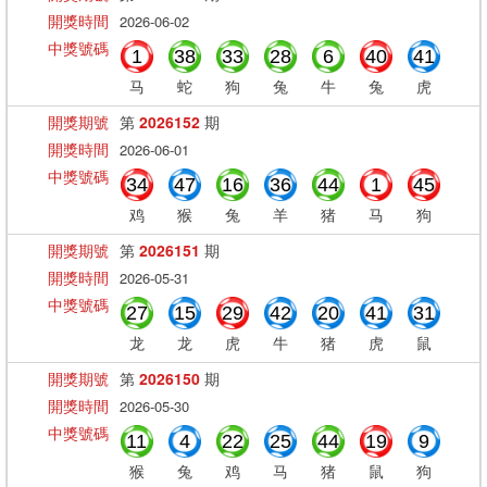
開獎時間
2026-06-02
中獎號碼
1
38
33
28
6
40
41
马
蛇
狗
兔
牛
兔
虎
開獎期號
第
2026152
期
開獎時間
2026-06-01
中獎號碼
34
47
16
36
44
1
45
鸡
猴
兔
羊
猪
马
狗
開獎期號
第
2026151
期
開獎時間
2026-05-31
中獎號碼
27
15
29
42
20
41
31
龙
龙
虎
牛
猪
虎
鼠
開獎期號
第
2026150
期
開獎時間
2026-05-30
中獎號碼
11
4
22
25
44
19
9
猴
兔
鸡
马
猪
鼠
狗