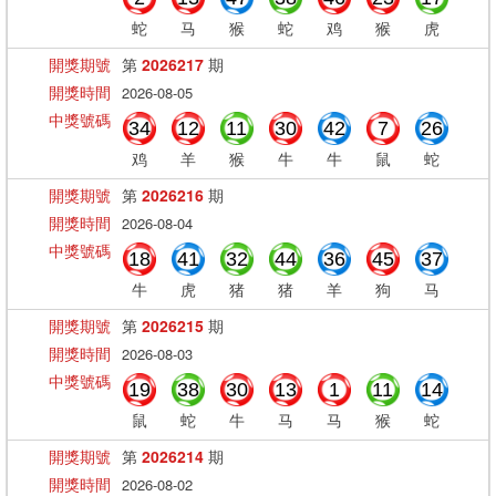
蛇
马
猴
蛇
鸡
猴
虎
開獎期號
第
2026217
期
開獎時間
2026-08-05
中獎號碼
34
12
11
30
42
7
26
鸡
羊
猴
牛
牛
鼠
蛇
開獎期號
第
2026216
期
開獎時間
2026-08-04
中獎號碼
18
41
32
44
36
45
37
牛
虎
猪
猪
羊
狗
马
開獎期號
第
2026215
期
開獎時間
2026-08-03
中獎號碼
19
38
30
13
1
11
14
鼠
蛇
牛
马
马
猴
蛇
開獎期號
第
2026214
期
開獎時間
2026-08-02