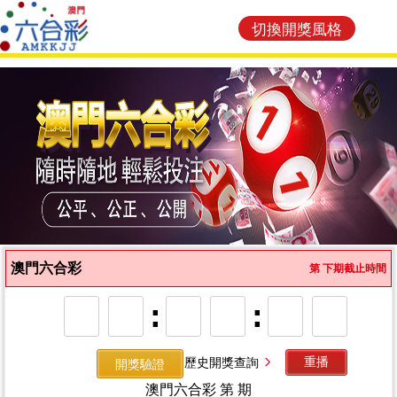
切換開獎風格
開獎驗證